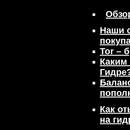
Обзо
Наши 
покуп
Tor – 
Каким 
Гидре
Баланс
попол
Как о
на гид