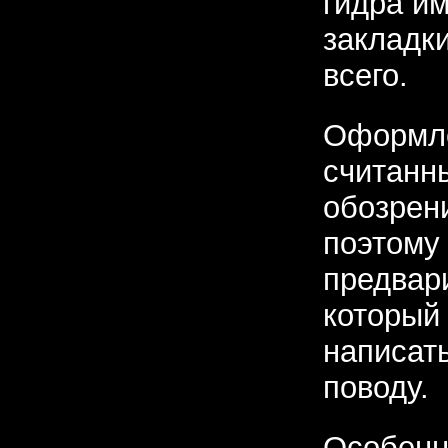
гидра и
закладки
всего.
Оформле
считанн
обозрени
поэтому
предвари
который 
написат
поводу.
Особен