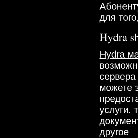
Абоненту
для того
Hydra s
Hydra м
возможн
сервера 
можете з
предост
услуги, 
докумен
другое