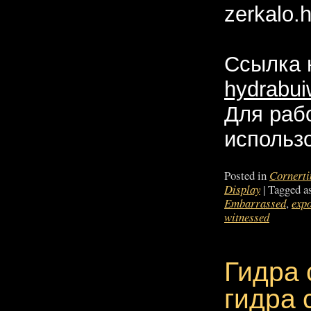
zerkalo.
Ссылка 
hydrabui
Для раб
использо
Posted in
Cornerti
Display
|
Tagged a
Embarrassed
,
exp
witnessed
Гидра 
гидра 