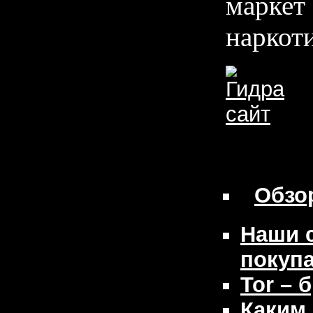
маркет 
наркоти
Обзо
Наши 
покуп
Tor – 
Каким 