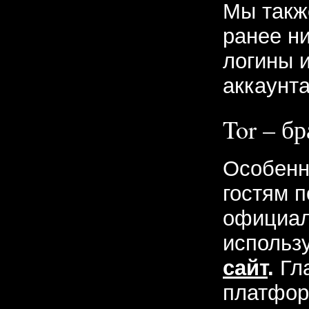
Мы такж
ранее н
логины 
аккаунта
Tor – б
Особенн
гостям п
официал
использ
сайт
.
Гл
платфор