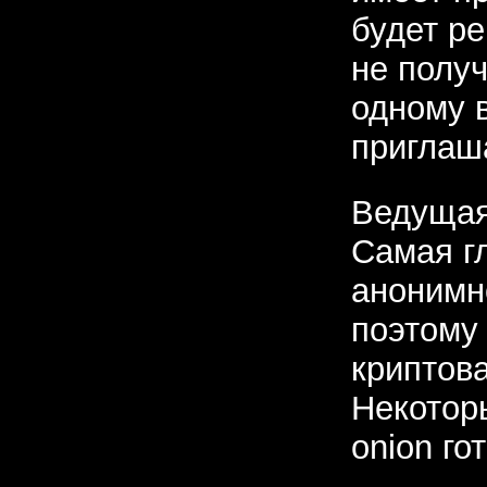
будет ре
не получ
одному в
приглаш
Ведущая
Самая г
анонимн
поэтому
криптов
Некотор
onion го