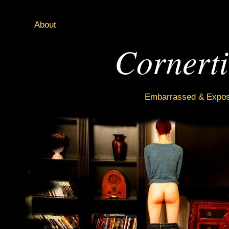
About
Cornert
Embarrassed & Expose