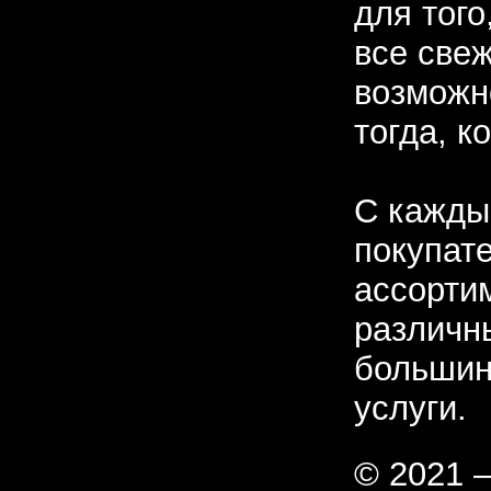
для того
все све
возможно
тогда, к
С кажды
покупат
ассорти
различн
большин
услуги.
© 2021 