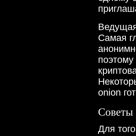
приглаш
Ведущая
Самая г
анонимн
поэтому
криптов
Некотор
onion го
Советы
Для того