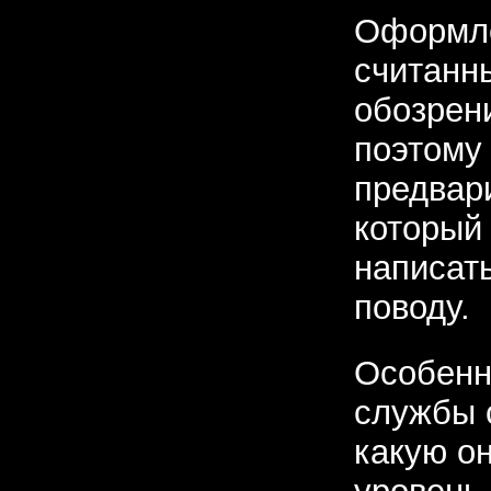
Оформле
считанн
обозрени
поэтому
предвари
который 
написат
поводу.
Особен
службы 
какую о