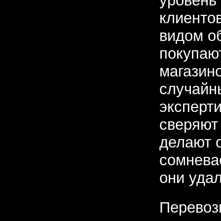
уровень 
клиентов
видом о
покупаю
магазин
случайн
эксперти
сверяют
делают о
сомнева
они уда
Перевозк