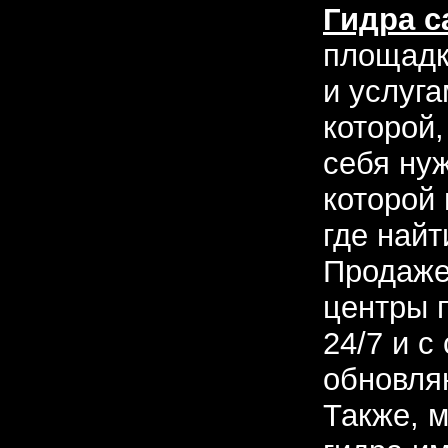
Гидра с
площадк
и услуг
которой
себя нуж
которой
где найт
Продаже
центры п
24/7 и с
обновля
Также, м