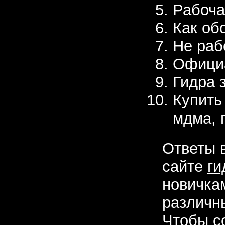
Рабоча
Как об
Не раб
Официа
Гидра 
Купить
мдма, 
Ответы 
сайте
ги
новичка
различн
Чтобы с