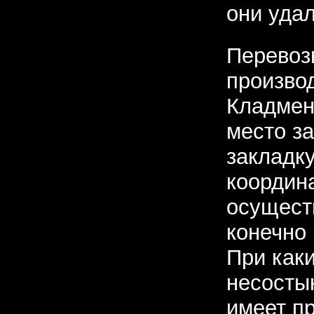
они уда
Перевозк
произво
Кладмен
место за
закладку
координ
осуществ
конечно 
При как
несосты
имеет пр