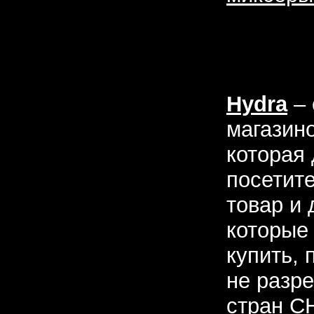
Hydra
– 
магазин
которая
посетит
товар и 
которые
купить,
не разр
стран СН