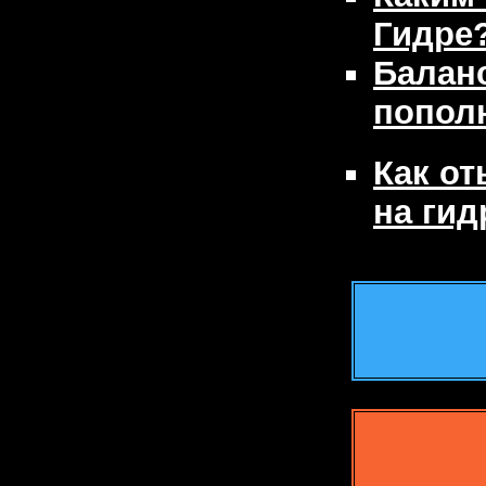
Гидре
Баланс
попол
Как о
на гид