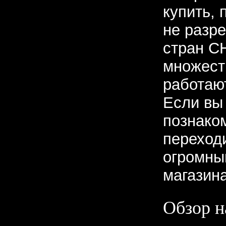
купить,
не разр
стран СН
множест
работаю
Если вы
познако
переходи
огромны
магазина
Обзор н