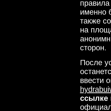
правила
именно б
также с
на площ
анонимн
сторон.
После ус
останетс
ввести 
hydrabui
ссылке
официал