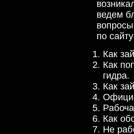
возника
ведем бл
вопросы
по сайту
Как зай
Как по
гидра.
Как за
Официа
Рабоча
Как об
Не раб