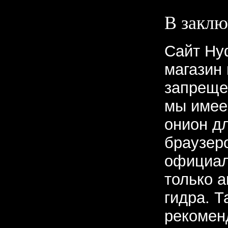
В заклю
Сайт Hy
магазин
запреще
мы имее
онион д
браузер
официал
только 
гидра. 
рекомен