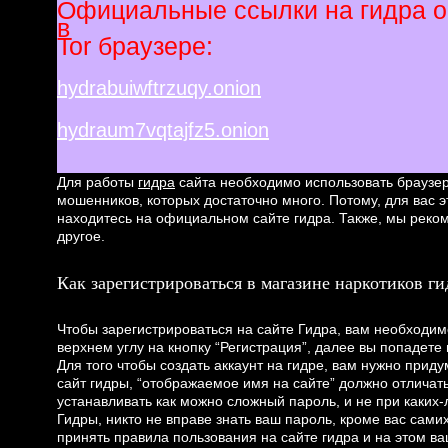
Официальные ссылки на гидра он
в
Tor браузере:
hydrabuiwftrzuqy.onion
hydraum7vqtajfz5.onion
Для работы
гидра
сайта необходимо использовать браузер 
мошенников, которых достаточно много. Потому, для вас 
находитесь на официальном сайте гидра. Также, мы реко
другое.
Как зарегистрироваться в магазине наркотиков гид
Чтобы зарегистрироваться на сайте Гидра, вам необходим
верхнем углу на кнопку “Регистрация”, далее вы попадете 
Для того чтобы создать аккаунт на гидре, вам нужно приду
сайт гидры, “отображаемое имя на сайте” должно отличат
устанавливать как можно сложный пароль, и не при каких
Гидры, никто не вправе знать ваш пароль, кроме вас сами
принять правила пользования на сайте гидра и на этом в