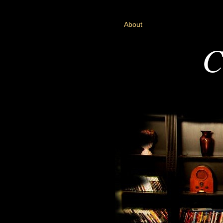
About
C