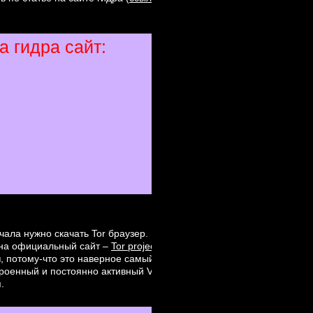
 гидра сайт:
чала нужно скачать Tor браузер.
е на официальный сайт –
Tor project
. Мы вам рекомендуем пользоват
н
, потому-что это наверное самый безопасный способ осуществлен
строенный и постоянно активный VPN, это сохранит вашу анонимност
.