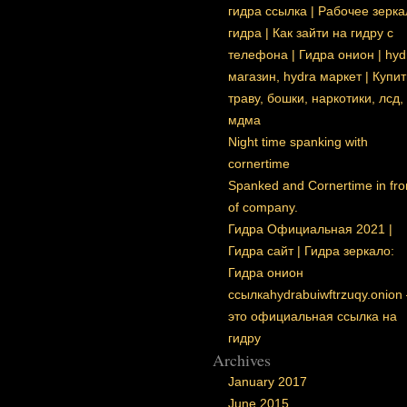
гидра ссылка | Рабочее зерка
гидра | Как зайти на гидру с
телефона | Гидра онион | hyd
магазин, hydra маркет | Купит
траву, бошки, наркотики, лсд,
мдма
Night time spanking with
cornertime
Spanked and Cornertime in fro
of company.
Гидра Официальная 2021 |
Гидра сайт | Гидра зеркало:
Гидра онион
ссылкаhydrabuiwftrzuqy.onion
это официальная ссылка на
гидру
Archives
January 2017
June 2015