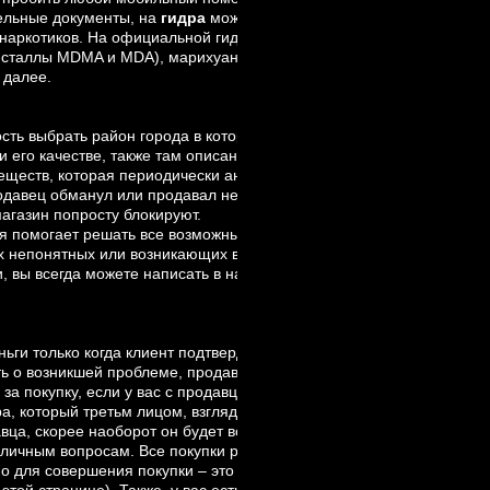
дельные документы, на
гидра
можно заказать зеркальные права. Гл
наркотиков. На официальной гидре, вам предоставляется возможн
кристаллы MDMA и MDA), марихуана (гашиш, бошки, трава), кокаин, 
к далее.
ость выбрать район города в котором будет закладка, а также мы в
его качестве, также там описана работа курьера и т.д. Также на г
веществ, которая периодически анонимно приобретает у случайно
одавец обманул или продавал не то вещество, а также если качест
магазин попросту блокируют.
рая помогает решать все возможные возникающие вопросы, в любое
х непонятных или возникающих вопросов. Не спешите впадать в
, вы всегда можете написать в нашу техподдержку и описать всю
ьги только когда клиент подтвердит, что он “забрал” закладку. В сл
ть о возникшей проблеме, продавец в процессе диалога и его итоге
за покупку, если у вас с продавцом не получается прийти в всеоб
а, который третьм лицом, взглядом со стороны сможет решит ваш
вца, скорее наоборот он будет всячески вам помогать, поэтому ва
зличным вопросам. Все покупки работают автономно, вам не нужно
имо для совершения покупки – это пополнить свой личный баланс
би