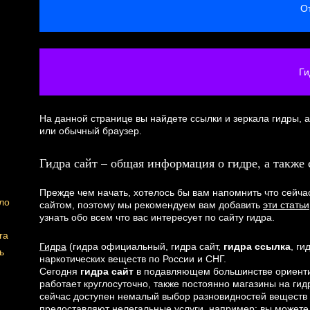
О
Ги
На данной странице вы найдете ссылки и зеркала гидры, а 
или обычный браузер.
Гидра сайт – общая информация о гидре, а также 
Прежде чем начать, хотелось бы вам напомнить что сейч
ло
сайтом, поэтому мы рекомендуем вам добавить
эти статьи
узнать обо всем что вас интересует по сайту гидра.
ra
Гидра
(гидра официальный, гидра сайт,
гидра ссылка
, г
ь
наркотических веществ по России и СНГ.
Сегодня
гидра сайт
в подавляющем большинстве ориентир
работает круглосуточно, также постоянно магазины на ги
сейчас доступен немалый выбор разновидностей веществ 
предоставляют нелегальные услуги, например: вы можете