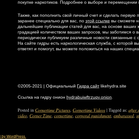
покупке наркотиков. Подробнее о выборе и перемещении 
Также, как пополнить свой личный счет и сделать первую 
заранее специально для вас, по
этой ссылке
вы сможете н
дальнейшие публикации статей для вас, на основе ваших 
градацией количеством ваших запросов, мы заботимся о 
периодически публикуем различные новости связанные с с
На сайте гидры есть наркологическая служба, с которой в
ответят и помогут, вы можете положиться на наших специа
©2005-2021 | Официальный
Гидра сайт
likehydra.site
Ссылка на гидру онион
hydrabuiwftrzuqy.onion
.
Posted in
Cornertime Pictures
,
Cornertime Videos
|
Tagged as:
after
video
,
Corner Time
,
cornertime
,
corporal punishment
,
embarassed
,
s
 by WordPress.