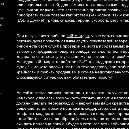
ло
или социальных сетей, для сам изготовят различные под
цель
гидра маркет
– это естественно продажа различных 
приобрести такие товары как: экстази (как колеса, так и 
ra
(LSD и другие), грибы, спайсы, героин, скорость, регу и та
ь
При покупке чего-либо на
сайте гидра
, у вас есть возможн
рекомендуем прочесть отзывы других покупателей товаре и 
онион есть своя служба проверки качества продаваемых 
выбраных продавцов товар и проводит их анализ, если пр
товара не соответствует указанному на ветрине, то такой 
nt
На гидра сайт маркете работает 24/7 техподдержка кото
суток вы можете рассчитывать на техподдержку, при любы
крайности и грубить продавцам в случае недоговорённости
сложившуюся ситуацию, вам обязательно помогут
На сайте всегда активен автогарант, продавец получает ден
 –
ненахода у вас есть возможность открыть диспут и написа
должен сделать перезаклад или вернут вам ваши средства 
решению, то вы можете пригласить модератора сайта гидр
конфликт, модератор не заинтересован в поддержке прода
стоит бояться и всегда обращайтесь к модераторам по ра
ожидать продавца пока он будет в сети, все что необход