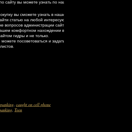
по сайту вы можете узнать по нашей
статье
покупку вы сможете узнать в наших статьях, которые мы подготовил
айти статью на любой интересующий вас вопрос. Планируется
же вопросов администрации сайта Гидра, будет составлен список,
вашем комфортном нахождении в магазине гидры. К тому же мы
айтом гидры и не только.
ы можете посоветоваться и задать интересующие вас вопросы, вам 
листов.
 spanking
,
caught on cell phone
panking
,
Teen