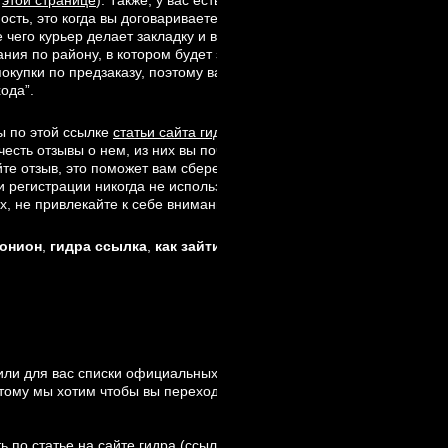
е
этой странице
). Также, у вас есть такая возможность как сделать
сть, это когда вы договариваетесь с продавцом на нужный вам тов
 чего курьер делает закладку и вам присылает вам адрес, часто по
ия по району, в котором будет закладка, все это можно найти по
окупки по предзаказу, поэтому вам не о чем беспокоиться, деньги
ода”.
ы по этой ссылке
статьи сайта гидра
, а также зеркалом hydra: Мы
ть отзывы о нем, из них вы почти всегда узнаете о качестве това
йте отзыв, это поможет вам сберечь ваши деньги в случае ненахода
 регистрации никогда не используйте логин или никнейм который 
х, не привлекайте к себе внимание – ваша безопасность превыше 
 онион
,
гидра ссылка
,
как зайти на гидру
,
ссылка на гидру,
hydr
или для вас списки официальных ссылок на гидру. Сегодня в интер
этому мы хотим чтобы вы переходили только по официальным ссыл
 по статье на сайте гидра (
ссылка на статью
), пользуйтесь только