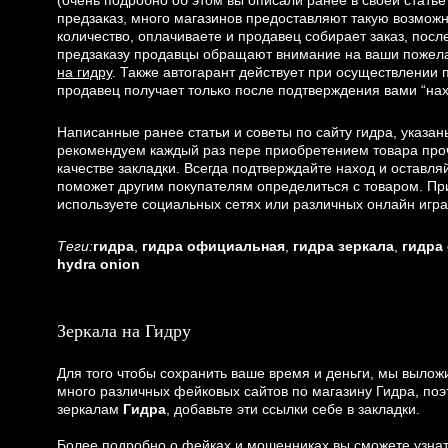
(очень подробно об этом вы описали ранее в своей стать
предзаказ, много магазинов предоставляют такую возможно
количество, оплачиваете и продавец собирает заказ, после
предзаказу продавцы обращают внимание на ваши пожелан
на гидру
. Также автогарант действует при осуществлении п
продавец получает только после подтверждения вами “нах
Написанные ранее статьи и советы по сайту гидра, указан
рекомендуем каждый раз пере приобретением товара прочес
качестве закладки. Всегда подтверждайте наход и оставля
поможет другим покупателям определиться с товаром. При
используете социальных сетях или различных онлайн игра
Теги:
гидра
,
гидра официальная
,
гидра зеркала
,
гидра
hydra onion
Зеркала на Гидру
Для того чтобы сохранить ваше время и деньги, мы вылож
много различных фейковых сайтов по магазину Гидра, по
зеркалам
Гидра
, добавьте эти ссылки себе в закладки.
Более подробно о фейках и мошенниках вы сможете узнать