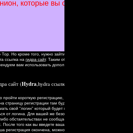
ион, которые вы сможете открыть то
Тор. Но кроме того, нужно зайти на правильный сайт, не попав на
эта ссылка на
гидра сайт
. Таким образом вы будете уверены что
мендуем вам использовать дополнительные программы как: VPN, пр
Hydra
ра сайт (
,hydra ссылка,hydra онион).
о пройти короткую регистрацию, попасть туда вы можете нажав в 
на страницу регистрации там будет несколько колонок.
мать свой “логин” который будет использоваться для того чтобы зай
ься от логина. Для вашей же безопасности мы рекомендуем вам
-либо обстаятельствах не сообщаейте его никому, даже администра
х. После того как вы введете ваши данные и пройдете captcha, вам
аша регистрация окончена, можно приступить к пополнению баланс