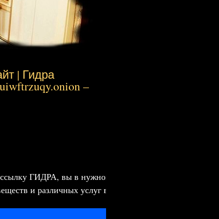
йт | Гидра
iwftrzuqy.onion –
ссылку ГИДРА, вы в нужном месте. Гидра – это
еществ и различных услуг в России и СНГ.