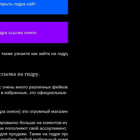
ткрыть гидра сайт
дра ссылка онион
также узнаете как зайти на гидру через Tor
ссылка на гидру.
ас очень много различных фейков и мошенников связанных с нашим
в избранные, это официальные статьи гидры в которых вы сможет
идра онион) это огромный магазин различных нелегальных услуг и
ованно больше на клиентов из РФ. Гидра (
гидра официальная
)
дре пополняют свой ассортимент, в большом количестве городов уж
для продажи. Также на гидре присутствуют продавцы, которые
 пробить любой мобильный номер телефона, также заказать взлом