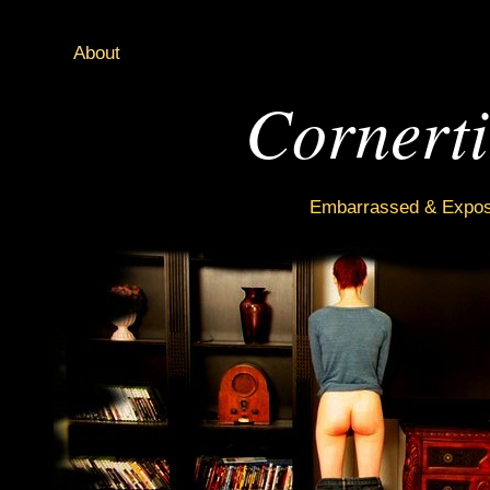
About
Cornert
Embarrassed & Expose