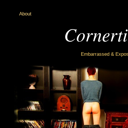
About
Cornert
Embarrassed & Expose